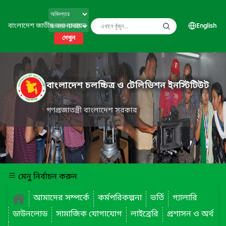
বাংলাদেশ জাতীয় তথ্য বাতায়ন
English
দেখুন
বাংলাদেশ চলচ্চিত্র ও টেলিভিশন ইনস্টিটিউট
গণপ্রজাতন্ত্রী বাংলাদেশ সরকার
মেনু নির্বাচন করুন
আমাদের সম্পর্কে
কর্মপরিকল্পনা
ভর্তি
গ্যালারি
ডাউনলোড
সামাজিক যোগাযোগ
লাইব্রেরি
প্রশাসন ও অর্থ