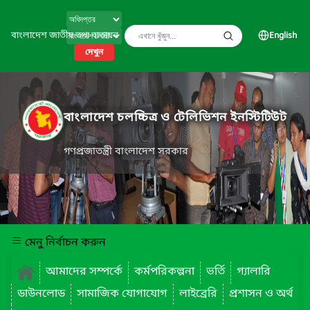
বাংলাদেশ জাতীয় তথ্য বাতায়ন
English
দেখুন
বাংলাদেশ চলচ্চিত্র ও টেলিভিশন ইনস্টিটিউট
গণপ্রজাতন্ত্রী বাংলাদেশ সরকার
মেনু নির্বাচন করুন
আমাদের সম্পর্কে
কর্মপরিকল্পনা
ভর্তি
গ্যালারি
ডাউনলোড
সামাজিক যোগাযোগ
লাইব্রেরি
প্রশাসন ও অর্থ