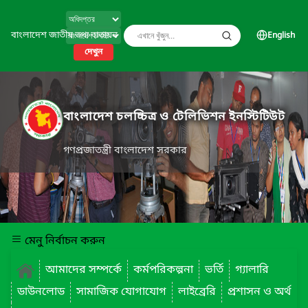
বাংলাদেশ জাতীয় তথ্য বাতায়ন
English
দেখুন
বাংলাদেশ চলচ্চিত্র ও টেলিভিশন ইনস্টিটিউট
গণপ্রজাতন্ত্রী বাংলাদেশ সরকার
মেনু নির্বাচন করুন
আমাদের সম্পর্কে
কর্মপরিকল্পনা
ভর্তি
গ্যালারি
ডাউনলোড
সামাজিক যোগাযোগ
লাইব্রেরি
প্রশাসন ও অর্থ