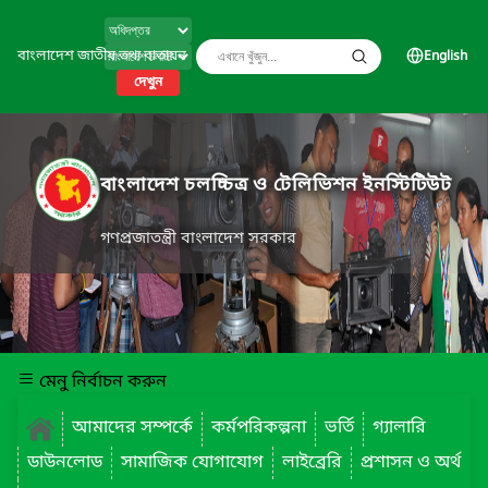
বাংলাদেশ জাতীয় তথ্য বাতায়ন
English
দেখুন
বাংলাদেশ চলচ্চিত্র ও টেলিভিশন ইনস্টিটিউট
গণপ্রজাতন্ত্রী বাংলাদেশ সরকার
মেনু নির্বাচন করুন
আমাদের সম্পর্কে
কর্মপরিকল্পনা
ভর্তি
গ্যালারি
ডাউনলোড
সামাজিক যোগাযোগ
লাইব্রেরি
প্রশাসন ও অর্থ