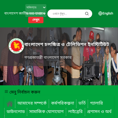
বাংলাদেশ জাতীয় তথ্য বাতায়ন
English
দেখুন
বাংলাদেশ চলচ্চিত্র ও টেলিভিশন ইনস্টিটিউট
গণপ্রজাতন্ত্রী বাংলাদেশ সরকার
মেনু নির্বাচন করুন
আমাদের সম্পর্কে
কর্মপরিকল্পনা
ভর্তি
গ্যালারি
ডাউনলোড
সামাজিক যোগাযোগ
লাইব্রেরি
প্রশাসন ও অর্থ