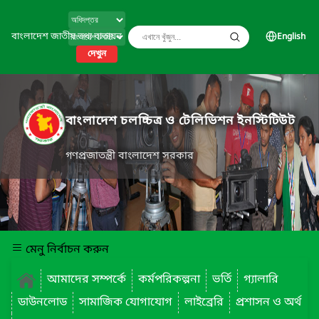
বাংলাদেশ জাতীয় তথ্য বাতায়ন
English
দেখুন
বাংলাদেশ চলচ্চিত্র ও টেলিভিশন ইনস্টিটিউট
গণপ্রজাতন্ত্রী বাংলাদেশ সরকার
মেনু নির্বাচন করুন
আমাদের সম্পর্কে
কর্মপরিকল্পনা
ভর্তি
গ্যালারি
ডাউনলোড
সামাজিক যোগাযোগ
লাইব্রেরি
প্রশাসন ও অর্থ