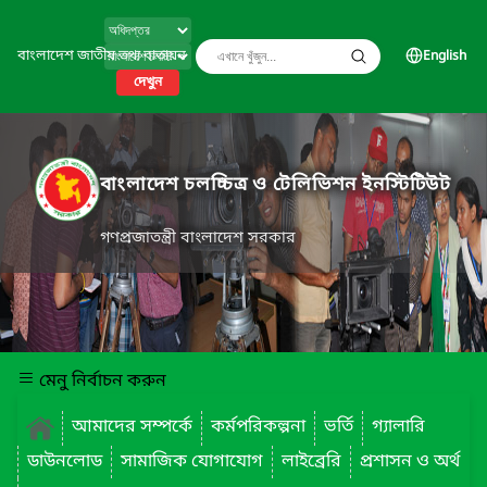
বাংলাদেশ জাতীয় তথ্য বাতায়ন
English
দেখুন
বাংলাদেশ চলচ্চিত্র ও টেলিভিশন ইনস্টিটিউট
গণপ্রজাতন্ত্রী বাংলাদেশ সরকার
মেনু নির্বাচন করুন
আমাদের সম্পর্কে
কর্মপরিকল্পনা
ভর্তি
গ্যালারি
ডাউনলোড
সামাজিক যোগাযোগ
লাইব্রেরি
প্রশাসন ও অর্থ