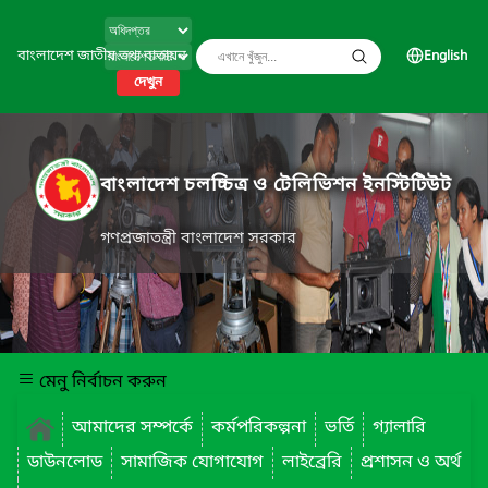
বাংলাদেশ জাতীয় তথ্য বাতায়ন
English
দেখুন
বাংলাদেশ চলচ্চিত্র ও টেলিভিশন ইনস্টিটিউট
গণপ্রজাতন্ত্রী বাংলাদেশ সরকার
মেনু নির্বাচন করুন
আমাদের সম্পর্কে
কর্মপরিকল্পনা
ভর্তি
গ্যালারি
ডাউনলোড
সামাজিক যোগাযোগ
লাইব্রেরি
প্রশাসন ও অর্থ