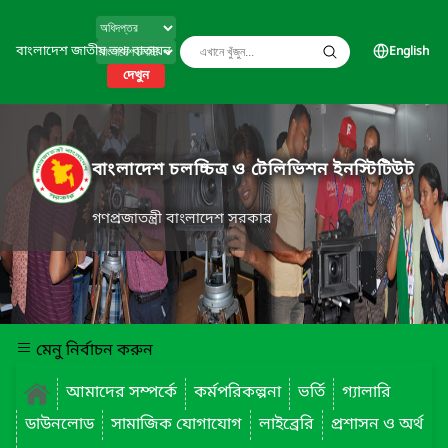
বাংলাদেশ জাতীয় তথ্য বাতায়ন
English
দেখুন
বাংলাদেশ চলচ্চিত্র ও টেলিভিশন ইনস্টিটিউট
গণপ্রজাতন্ত্রী বাংলাদেশ সরকার
মেনু নির্বাচন করুন
আমাদের সম্পর্কে
কর্মপরিকল্পনা
ভর্তি
গ্যালারি
ডাউনলোড
সামাজিক যোগাযোগ
লাইব্রেরি
প্রশাসন ও অর্থ