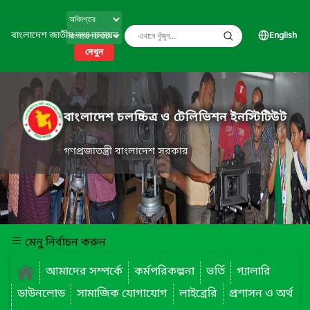
বাংলাদেশ জাতীয় তথ্য বাতায়ন
English
দেখুন
বাংলাদেশ চলচ্চিত্র ও টেলিভিশন ইনস্টিটিউট
গণপ্রজাতন্ত্রী বাংলাদেশ সরকার
মেনু নির্বাচন করুন
আমাদের সম্পর্কে
কর্মপরিকল্পনা
ভর্তি
গ্যালারি
ডাউনলোড
সামাজিক যোগাযোগ
লাইব্রেরি
প্রশাসন ও অর্থ