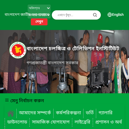
বাংলাদেশ জাতীয় তথ্য বাতায়ন
English
দেখুন
বাংলাদেশ চলচ্চিত্র ও টেলিভিশন ইনস্টিটিউট
গণপ্রজাতন্ত্রী বাংলাদেশ সরকার
মেনু নির্বাচন করুন
আমাদের সম্পর্কে
কর্মপরিকল্পনা
ভর্তি
গ্যালারি
ডাউনলোড
সামাজিক যোগাযোগ
লাইব্রেরি
প্রশাসন ও অর্থ