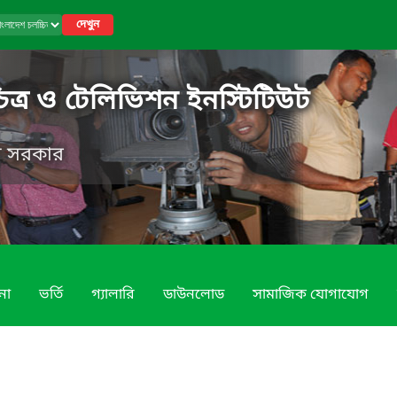
দেখুন
িত্র ও টেলিভিশন ইনস্টিটিউট
েশ সরকার
না
ভর্তি
গ্যালারি
ডাউনলোড
সামাজিক যোগাযোগ