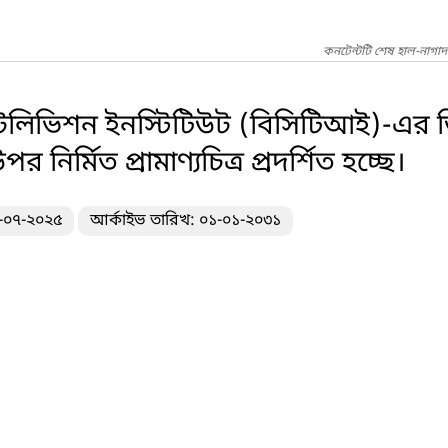
কনটেন্টটি শেষ হাল-নাগাদ
টেলিভিশন ইনস্টিটিউট (বিসিটিআই)-এর ডিস
 নির্মিত প্রামাণ্যচিত্র প্রদর্শিত হচ্ছে।
৪-০৭-২০২৫
আর্কাইভ তারিখ: ০১-০১-২০৩১