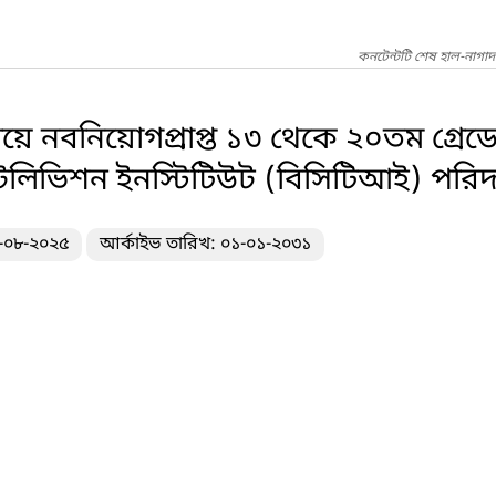
কনটেন্টটি শেষ হাল-নাগা
ণালয়ে নবনিয়োগপ্রাপ্ত ১৩ থেকে ২০তম গ্রে
 টেলিভিশন ইনস্টিটিউট (বিসিটিআই) পরিদর
৩-০৮-২০২৫
আর্কাইভ তারিখ: ০১-০১-২০৩১