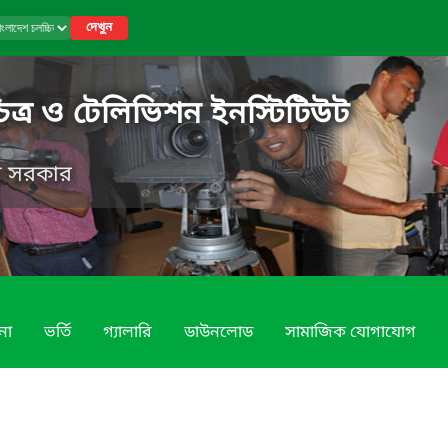
দেখুন
িত্র ও টেলিভিশন ইনস্টিটিউট
েশ সরকার
না
ভর্তি
গ্যালারি
ডাউনলোড
সামাজিক যোগাযোগ