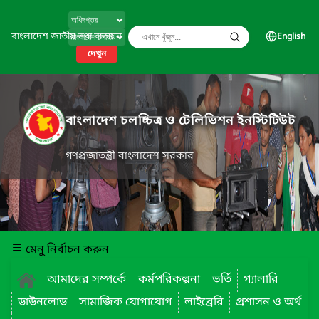
বাংলাদেশ জাতীয় তথ্য বাতায়ন
English
দেখুন
বাংলাদেশ চলচ্চিত্র ও টেলিভিশন ইনস্টিটিউট
গণপ্রজাতন্ত্রী বাংলাদেশ সরকার
মেনু নির্বাচন করুন
আমাদের সম্পর্কে
কর্মপরিকল্পনা
ভর্তি
গ্যালারি
ডাউনলোড
সামাজিক যোগাযোগ
লাইব্রেরি
প্রশাসন ও অর্থ