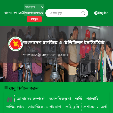
বাংলাদেশ জাতীয় তথ্য বাতায়ন
English
দেখুন
বাংলাদেশ চলচ্চিত্র ও টেলিভিশন ইনস্টিটিউট
গণপ্রজাতন্ত্রী বাংলাদেশ সরকার
মেনু নির্বাচন করুন
আমাদের সম্পর্কে
কর্মপরিকল্পনা
ভর্তি
গ্যালারি
ডাউনলোড
সামাজিক যোগাযোগ
লাইব্রেরি
প্রশাসন ও অর্থ