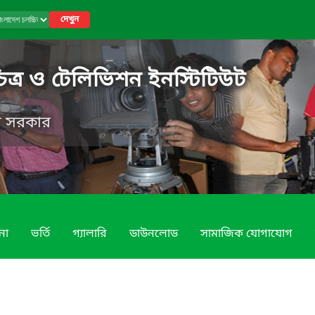
দেখুন
িত্র ও টেলিভিশন ইনস্টিটিউট
েশ সরকার
না
ভর্তি
গ্যালারি
ডাউনলোড
সামাজিক যোগাযোগ